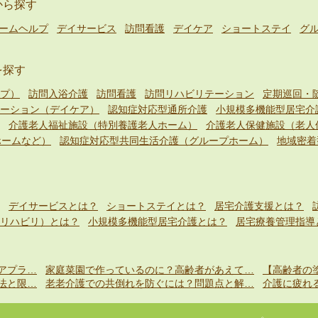
から探す
ームヘルプ
デイサービス
訪問看護
デイケア
ショートステイ
グ
を探す
プ）
訪問入浴介護
訪問看護
訪問リハビリテーション
定期巡回・
ーション（デイケア）
認知症対応型通所介護
小規模多機能型居宅介
介護老人福祉施設（特別養護老人ホーム）
介護老人保健施設（老人
ホームなど）
認知症対応型共同生活介護（グループホーム）
地域密着
デイサービスとは？
ショートステイとは？
居宅介護支援とは？
リハビリ）とは？
小規模多機能型居宅介護とは？
居宅療養管理指導
アプラ…
家庭菜園で作っているのに？高齢者があえて…
【高齢者の
法と限…
老老介護での共倒れを防ぐには？問題点と解…
介護に疲れ