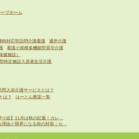
ループホーム
随時対応型訪問介護看護
通所介護
護
看護小規模多機能型居宅介護
保健施設）
型特定施設入居者生活介護
訪問入浴介護サービスとは？
とは？
はーとん教室一覧
塗り絵】11月は秋の紅葉！カレ…
る理由と限界になる前の対策｜セ…