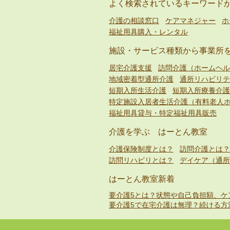
よく検索されているキーワード
介護の相談窓口
ケアマネジャー
ホ
福祉用具購入・レンタル
施設・サービス種類から事業所
居宅介護支援
訪問介護（ホームヘル
地域密着型通所介護
通所リハビリテ
短期入所生活介護
短期入所療養介護
特定施設入居者生活介護（有料老人
福祉用具貸与・特定福祉用具販売
介護を学ぶ はーとん教室
介護保険制度とは？
訪問介護とは？
訪問リハビリとは？
デイケア（通所
はーとん教室新着
要介護5とは？状態や自己負担額、ケ
要介護5で在宅介護は無理？続ける方