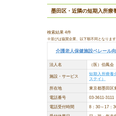
墨田区・近隣の短期入所療
検索結果 4件
※並びは協賛企業、以下順不同となります
介護老人保健施設ベレール
法人名
（医）伯鳳会
短期入所療養
施設・サービス
ステイ）
所在地
東京都墨田区東向
電話番号
03-3611-3111
電話受付時間
8：30～17：3