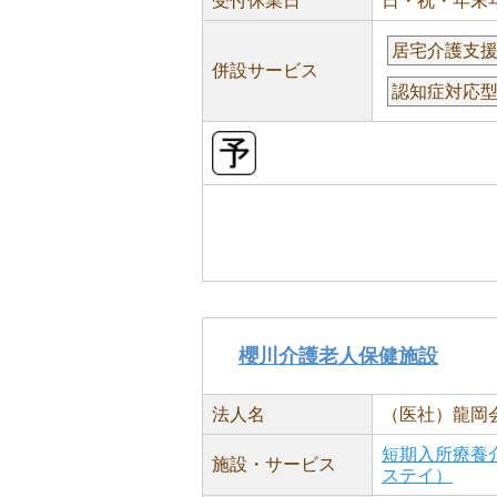
受付休業日
日・祝・年末
居宅介護支
併設サービス
認知症対応
櫻川介護老人保健施設
法人名
（医社）龍岡
短期入所療養
施設・サービス
ステイ）