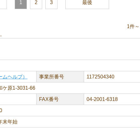
1
2
3
最後
1件～
。
ームヘルプ）
事業所番号
1172504340
原1-3031-66
FAX番号
04-2001-6318
0
年末年始