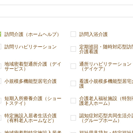
訪問介護（ホームヘルプ）
訪問入浴介護
訪問リハビリテーション
定期巡回・随時対応型訪
介護看護
地域密着型通所介護（デイ
通所リハビリテーション
サービス）
（デイケア）
小規模多機能型居宅介護
看護小規模多機能型居宅
護
短期入所療養介護（ショー
介護老人福祉施設（特別
トステイ）
護老人ホーム）
特定施設入居者生活介護
認知症対応型共同生活介
（有料老人ホームなど）
（グループホーム）
地域密着型特定施設入居者
福祉用具貸与・特定福祉