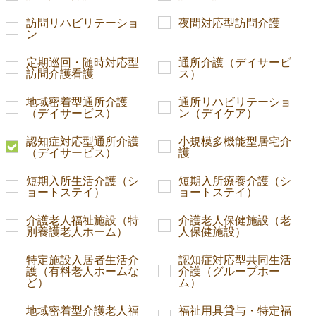
訪問リハビリテーショ
夜間対応型訪問介護
ン
定期巡回・随時対応型
通所介護（デイサービ
訪問介護看護
ス）
地域密着型通所介護
通所リハビリテーショ
（デイサービス）
ン（デイケア）
認知症対応型通所介護
小規模多機能型居宅介
（デイサービス）
護
短期入所生活介護（シ
短期入所療養介護（シ
ョートステイ）
ョートステイ）
介護老人福祉施設（特
介護老人保健施設（老
別養護老人ホーム）
人保健施設）
特定施設入居者生活介
認知症対応型共同生活
護（有料老人ホームな
介護（グループホー
ど）
ム）
地域密着型介護老人福
福祉用具貸与・特定福