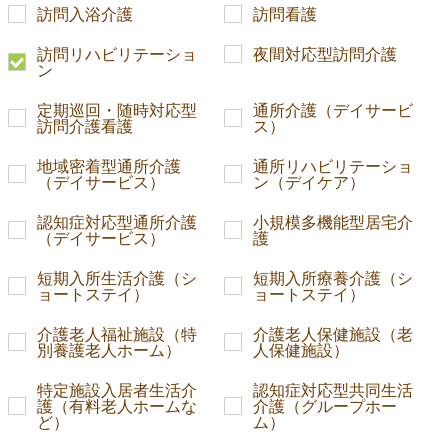
訪問入浴介護
訪問看護
訪問リハビリテーショ
夜間対応型訪問介護
ン
定期巡回・随時対応型
通所介護（デイサービ
訪問介護看護
ス）
地域密着型通所介護
通所リハビリテーショ
（デイサービス）
ン（デイケア）
認知症対応型通所介護
小規模多機能型居宅介
（デイサービス）
護
短期入所生活介護（シ
短期入所療養介護（シ
ョートステイ）
ョートステイ）
介護老人福祉施設（特
介護老人保健施設（老
別養護老人ホーム）
人保健施設）
特定施設入居者生活介
認知症対応型共同生活
護（有料老人ホームな
介護（グループホー
ど）
ム）