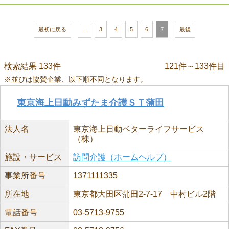
最初に戻る
...
3
4
5
6
7
最後
検索結果 133件
121件～133件目
※並びは協賛企業、以下順不同となります。
東京海上日動みずたま介護ＳＴ蒲田
法人名
東京海上日動ベターライフサービス
（株）
施設・サービス
訪問介護（ホームヘルプ）
事業所番号
1371111335
所在地
東京都大田区蒲田2-7-17 中村ビル2階
電話番号
03-5713-9755