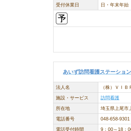
受付休業日
日・年末年始
あいず訪問看護ステーショ
法人名
（株）ＶＩＢ
施設・サービス
訪問看護
所在地
埼玉県上尾市上町
電話番号
048-658-9301
電話受付時間
9：00～18：0