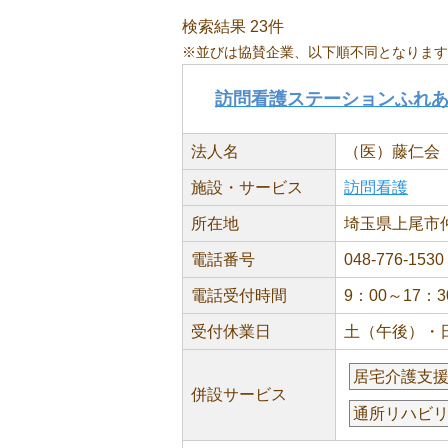
検索結果 23件
※並びは協賛企業、以下順不同となります
訪問看護ステーションふれ
法人名
（医）藤仁会
施設・サービス
訪問看護
所在地
埼玉県上尾市仲町
電話番号
048-776-1530
電話受付時間
9：00～17：
受付休業日
土（午後）・
居宅介護支
併設サービス
通所リハビ