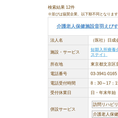
検索結果 12件
※並びは協賛企業、以下順不同となります
介護老人保健施設音羽えび
法人名
（医社）日成
短期入所療養
施設・サービス
ステイ）
所在地
東京都文京区音羽
電話番号
03-3941-0165
電話受付時間
8：30～17：1
受付休業日
日・年末年始
訪問リハビ
併設サービス
介護老人保