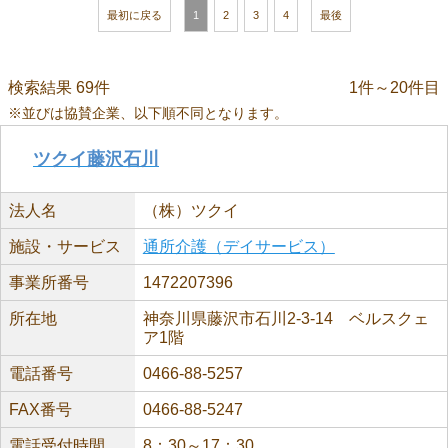
最初に戻る
1
2
3
4
最後
検索結果 69件
1件～20件目
※並びは協賛企業、以下順不同となります。
ツクイ藤沢石川
法人名
（株）ツクイ
施設・サービス
通所介護（デイサービス）
事業所番号
1472207396
所在地
神奈川県藤沢市石川2-3-14 ベルスクェ
ア1階
電話番号
0466-88-5257
FAX番号
0466-88-5247
電話受付時間
8：30～17：30