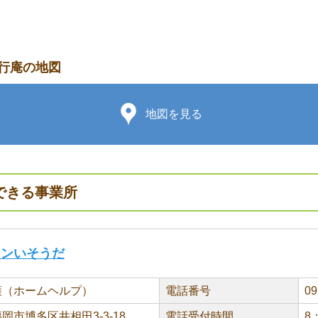
行庵の地図
地図を見る
できる事業所
ョンいそうだ
護（ホームヘルプ）
電話番号
09
岡市博多区井相田3-3-18
電話受付時間
8