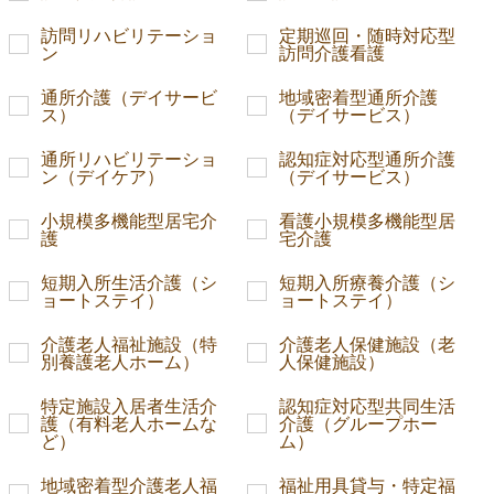
訪問リハビリテーショ
定期巡回・随時対応型
ン
訪問介護看護
通所介護（デイサービ
地域密着型通所介護
ス）
（デイサービス）
通所リハビリテーショ
認知症対応型通所介護
ン（デイケア）
（デイサービス）
小規模多機能型居宅介
看護小規模多機能型居
護
宅介護
短期入所生活介護（シ
短期入所療養介護（シ
ョートステイ）
ョートステイ）
介護老人福祉施設（特
介護老人保健施設（老
別養護老人ホーム）
人保健施設）
特定施設入居者生活介
認知症対応型共同生活
護（有料老人ホームな
介護（グループホー
ど）
ム）
地域密着型介護老人福
福祉用具貸与・特定福