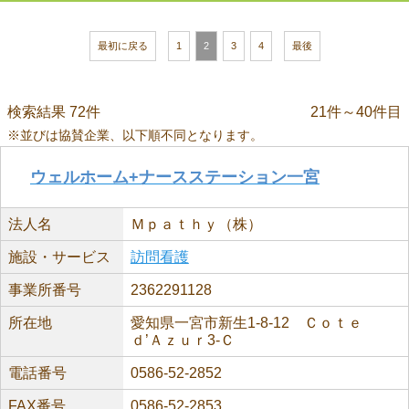
最初に戻る
1
2
3
4
最後
検索結果 72件
21件～40件目
※並びは協賛企業、以下順不同となります。
ウェルホーム+ナースステーション一宮
法人名
Ｍｐａｔｈｙ（株）
施設・サービス
訪問看護
事業所番号
2362291128
所在地
愛知県一宮市新生1-8-12 Ｃｏｔｅ
ｄ’Ａｚｕｒ3-Ｃ
電話番号
0586-52-2852
FAX番号
0586-52-2853