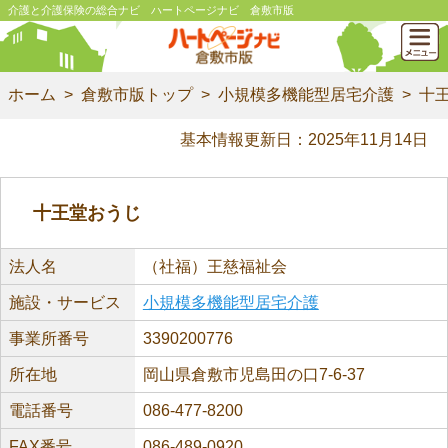
介護と介護保険の総合ナビ ハートページナビ 倉敷市版
ホーム
倉敷市版トップ
小規模多機能型居宅介護
十
基本情報更新日：2025年11月14日
十王堂おうじ
法人名
（社福）王慈福祉会
施設・サービス
小規模多機能型居宅介護
事業所番号
3390200776
所在地
岡山県倉敷市児島田の口7-6-37
電話番号
086-477-8200
FAX番号
086-489-0920