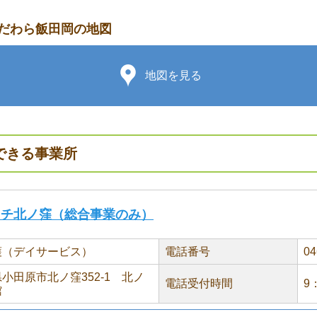
だわら飯田岡の地図
地図を見る
できる事業所
イチ北ノ窪（総合事業のみ）
護（デイサービス）
電話番号
04
小田原市北ノ窪352-1 北ノ
電話受付時間
9
館