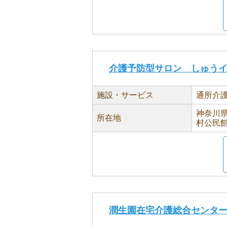
介護予防型サロン しゅう
施設・サービス
通所介
神奈川県
所在地
村公民
潤生園在宅介護総合センタ