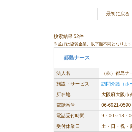
最初に戻る
検索結果 52件
※並びは協賛企業、以下順不同となります
都島ナース
法人名
（株）都島ナ
施設・サービス
訪問介護（ホ
所在地
大阪府大阪市都
電話番号
06-6921-0590
電話受付時間
9：00～18：0
受付休業日
土・日・祝・