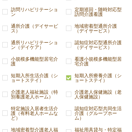
訪問リハビリテーショ
定期巡回・随時対応型
ン
訪問介護看護
通所介護（デイサービ
地域密着型通所介護
ス）
（デイサービス）
通所リハビリテーショ
認知症対応型通所介護
ン（デイケア）
（デイサービス）
小規模多機能型居宅介
看護小規模多機能型居
護
宅介護
短期入所生活介護（シ
短期入所療養介護（シ
ョートステイ）
ョートステイ）
介護老人福祉施設（特
介護老人保健施設（老
別養護老人ホーム）
人保健施設）
特定施設入居者生活介
認知症対応型共同生活
護（有料老人ホームな
介護（グループホー
ど）
ム）
地域密着型介護老人福
福祉用具貸与・特定福