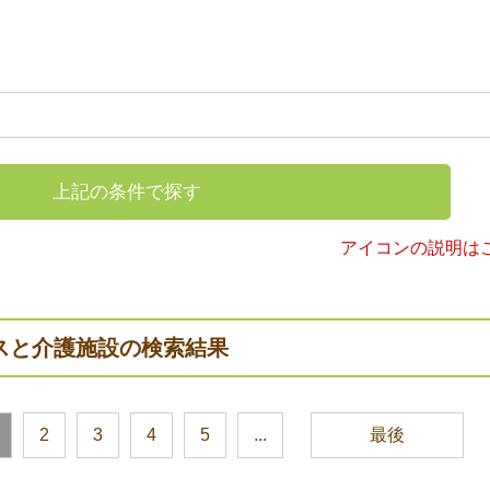
上記の条件で探す
アイコンの説明は
スと介護施設の検索結果
2
3
4
5
...
最後