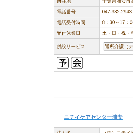
所在地
千葉県浦安市高洲
電話番号
047-382-2943
電話受付時間
8：30～17：0
受付休業日
土・日・祝・
併設サービス
通所介護（
ニチイケアセンター浦安
法人名
（株）ニチイ