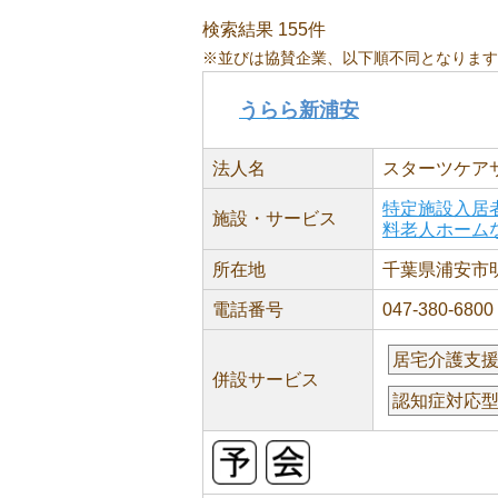
検索結果 155件
※並びは協賛企業、以下順不同となります
うらら新浦安
法人名
スターツケア
特定施設入居
施設・サービス
料老人ホーム
所在地
千葉県浦安市明海
電話番号
047-380-6800
居宅介護支
併設サービス
認知症対応