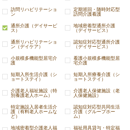
訪問リハビリテーショ
定期巡回・随時対応型
ン
訪問介護看護
通所介護（デイサービ
地域密着型通所介護
ス）
（デイサービス）
通所リハビリテーショ
認知症対応型通所介護
ン（デイケア）
（デイサービス）
小規模多機能型居宅介
看護小規模多機能型居
護
宅介護
短期入所生活介護（シ
短期入所療養介護（シ
ョートステイ）
ョートステイ）
介護老人福祉施設（特
介護老人保健施設（老
別養護老人ホーム）
人保健施設）
特定施設入居者生活介
認知症対応型共同生活
護（有料老人ホームな
介護（グループホー
ど）
ム）
地域密着型介護老人福
福祉用具貸与・特定福