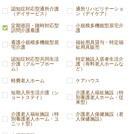
認知症対応型通所介護
通所リハビリテーショ
（デイサービス）
ン（デイケア）
定期巡回・随時対応型
小規模多機能型居宅介
訪問介護看護
護
看護小規模多機能型居
福祉用具貸与・特定福
宅介護
祉用具販売
認知症対応型共同生活
特定施設入居者生活介
介護（グループホー
護（有料老人ホームな
ム）
ど）
軽費老人ホーム
ケアハウス
短期入所生活介護（シ
介護老人福祉施設（特
ョートステイ）
別養護老人ホーム・従
来型）
介護老人福祉施設（特
介護老人保健施設（老
別養護老人ホーム・ユ
人保健施設）
ニット型）