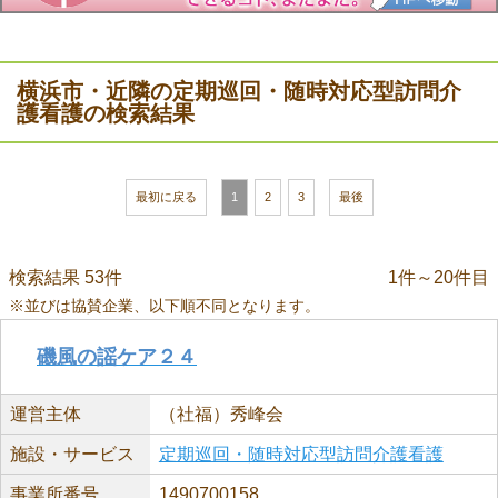
横浜市・近隣の定期巡回・随時対応型訪問介
護看護の検索結果
最初に戻る
1
2
3
最後
検索結果 53件
1件～20件目
※並びは協賛企業、以下順不同となります。
磯風の謡ケア２４
運営主体
（社福）秀峰会
施設・サービス
定期巡回・随時対応型訪問介護看護
事業所番号
1490700158