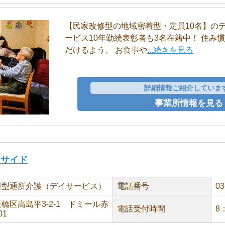
【民家改修型の地域密着型・定員10名】の
ービス10年勤続表彰者も3名在籍中！ 住み
だけるよう、 お食事や
...続きを見る
詳細情報ご紹介していま
事業所情報を見る
クサイド
着型通所介護（デイサービス）
電話番号
03
橋区高島平3-2-1 ドミール赤
電話受付時間
8
01