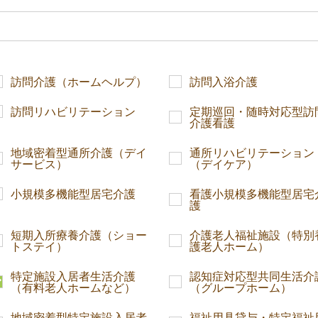
訪問介護（ホームヘルプ）
訪問入浴介護
訪問リハビリテーション
定期巡回・随時対応型訪
介護看護
地域密着型通所介護（デイ
通所リハビリテーション
サービス）
（デイケア）
小規模多機能型居宅介護
看護小規模多機能型居宅
護
短期入所療養介護（ショー
介護老人福祉施設（特別
トステイ）
護老人ホーム）
特定施設入居者生活介護
認知症対応型共同生活介
（有料老人ホームなど）
（グループホーム）
地域密着型特定施設入居者
福祉用具貸与・特定福祉