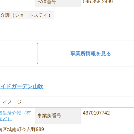
FAX番号
096-358-2499
活介護（ショートステイ）
事業所情報を見る
サイドガーデン山吹
ーイメージ
者生活介護（有
4370107742
事業所番号
など）
区城南町今吉野989