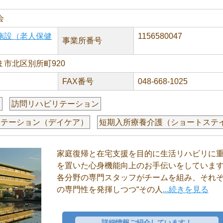
会
施設（老人保健
1156580047
事業所番号
市北区別所町920
FAX番号
048-668-1025
援
訪問リハビリテーション
リテーション（デイケア）
短期入所療養介護（ショートステ
家庭復帰と在宅支援を目的に生活リハビリに
を置いた心身機能向上のお手伝いをしていま
各分野の専門スタッフがチームを組み、それ
の専門性を発揮しつつ“その人
...続きを見る
詳細情報ご紹介しています！