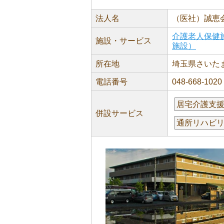
法人名
（医社）誠恵
介護老人保健
施設・サービス
施設）
所在地
埼玉県さいたま
電話番号
048-668-1020
居宅介護支
併設サービス
通所リハビ