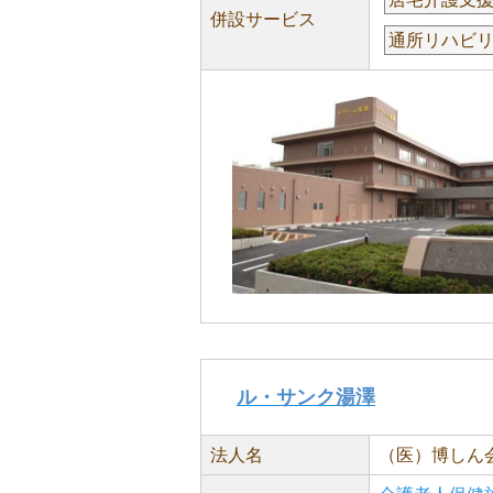
併設サービス
通所リハビ
ル・サンク湯澤
法人名
（医）博しん