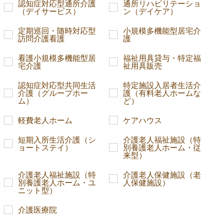
認知症対応型通所介護
通所リハビリテーショ
（デイサービス）
ン（デイケア）
定期巡回・随時対応型
小規模多機能型居宅介
訪問介護看護
護
看護小規模多機能型居
福祉用具貸与・特定福
宅介護
祉用具販売
認知症対応型共同生活
特定施設入居者生活介
介護（グループホー
護（有料老人ホームな
ム）
ど）
軽費老人ホーム
ケアハウス
短期入所生活介護（シ
介護老人福祉施設（特
ョートステイ）
別養護老人ホーム・従
来型）
介護老人福祉施設（特
介護老人保健施設（老
別養護老人ホーム・ユ
人保健施設）
ニット型）
介護医療院