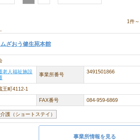
1件～
。
ームざおう健生苑本館
会
護老人福祉施設
3491501866
事業所番号
護
町4112-1
FAX番号
084-959-6869
活介護（ショートステイ）
事業所情報を見る