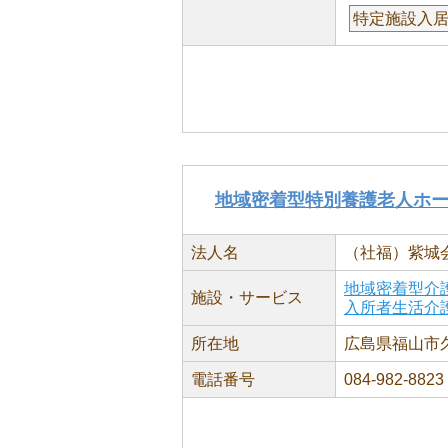
特定施設入
地域密着型特別養護老人ホ
法人名
（社福）紫城
地域密着型介
施設・サービス
入所者生活介
所在地
広島県福山市久松
電話番号
084-982-8823