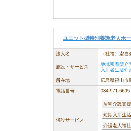
ユニット型特別養護老人ホ
法人名
（社福）宏喜
地域密着型介
施設・サービス
入所者生活介
所在地
広島県福山市蔵王
電話番号
084-971-6695
居宅介護支
短期入所生
併設サービス
介護老人福