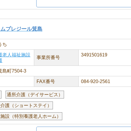
ームプレジール箕島
うち
護老人福祉施設
3491501619
事業所番号
護
町7504-3
FAX番号
084-920-2561
援
通所介護（デイサービス）
活介護（ショートステイ）
祉施設（特別養護老人ホーム）