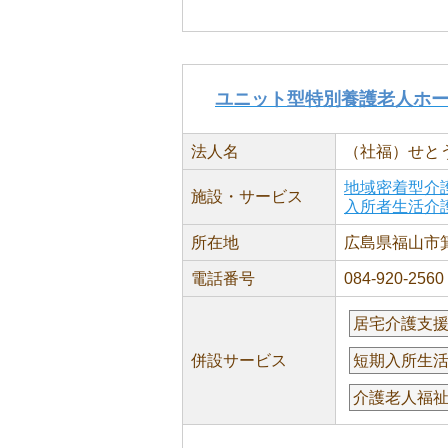
ユニット型特別養護老人ホ
法人名
（社福）せと
地域密着型介
施設・サービス
入所者生活介
所在地
広島県福山市箕島
電話番号
084-920-2560
居宅介護支
併設サービス
短期入所生
介護老人福