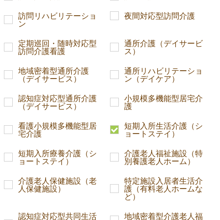
訪問リハビリテーショ
夜間対応型訪問介護
ン
定期巡回・随時対応型
通所介護（デイサービ
訪問介護看護
ス）
地域密着型通所介護
通所リハビリテーショ
（デイサービス）
ン（デイケア）
認知症対応型通所介護
小規模多機能型居宅介
（デイサービス）
護
看護小規模多機能型居
短期入所生活介護（シ
宅介護
ョートステイ）
短期入所療養介護（シ
介護老人福祉施設（特
ョートステイ）
別養護老人ホーム）
介護老人保健施設（老
特定施設入居者生活介
人保健施設）
護（有料老人ホームな
ど）
認知症対応型共同生活
地域密着型介護老人福