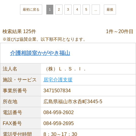
最初に戻る
1
2
3
4
5
...
最後
検索結果 125件
1件～20件目
※並びは協賛企業、以下順不同となります。
介護相談室かがやき福山
法人名
（株）Ｌ．Ｓ．Ｉ．
施設・サービス
居宅介護支援
事業所番号
3471507834
所在地
広島県福山市水呑町3445-5
電話番号
084-959-2602
FAX番号
084-959-2695
電話受付時間
8：30～17：30