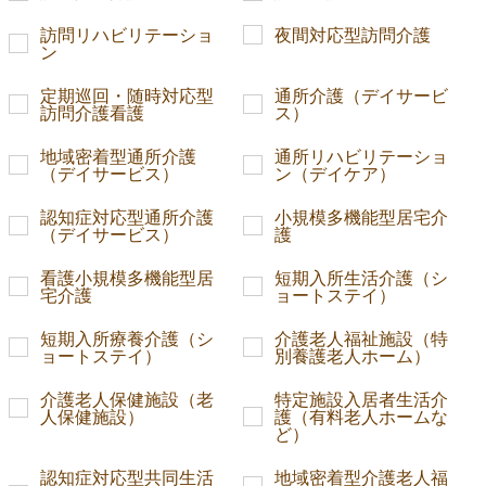
訪問リハビリテーショ
夜間対応型訪問介護
ン
定期巡回・随時対応型
通所介護（デイサービ
訪問介護看護
ス）
地域密着型通所介護
通所リハビリテーショ
（デイサービス）
ン（デイケア）
認知症対応型通所介護
小規模多機能型居宅介
（デイサービス）
護
看護小規模多機能型居
短期入所生活介護（シ
宅介護
ョートステイ）
短期入所療養介護（シ
介護老人福祉施設（特
ョートステイ）
別養護老人ホーム）
介護老人保健施設（老
特定施設入居者生活介
人保健施設）
護（有料老人ホームな
ど）
認知症対応型共同生活
地域密着型介護老人福