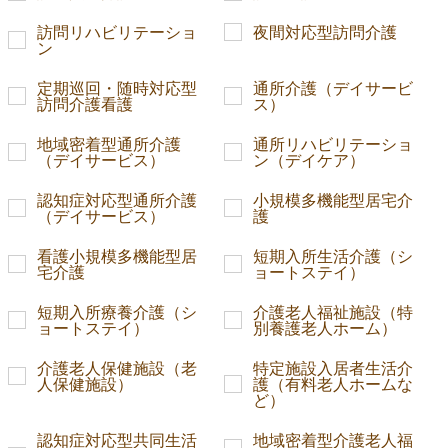
訪問リハビリテーショ
夜間対応型訪問介護
ン
定期巡回・随時対応型
通所介護（デイサービ
訪問介護看護
ス）
地域密着型通所介護
通所リハビリテーショ
（デイサービス）
ン（デイケア）
認知症対応型通所介護
小規模多機能型居宅介
（デイサービス）
護
看護小規模多機能型居
短期入所生活介護（シ
宅介護
ョートステイ）
短期入所療養介護（シ
介護老人福祉施設（特
ョートステイ）
別養護老人ホーム）
介護老人保健施設（老
特定施設入居者生活介
人保健施設）
護（有料老人ホームな
ど）
認知症対応型共同生活
地域密着型介護老人福