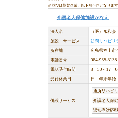
※並びは協賛企業、以下順不同となります
介護老人保健施設かなえ
法人名
（医）永和会
施設・サービス
訪問リハビリ
所在地
広島県福山市金
電話番号
084-935-8135
電話受付時間
8：30～17：0
受付休業日
日・年末年始
通所リハビ
併設サービス
介護老人保
認知症対応