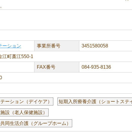
。
テーション
事業所番号
3451580058
江町藁江550-1
FAX番号
084-935-8136
0
リテーション（デイケア）
短期入所療養介護（ショートステ
健施設（老人保健施設）
型共同生活介護（グループホーム）