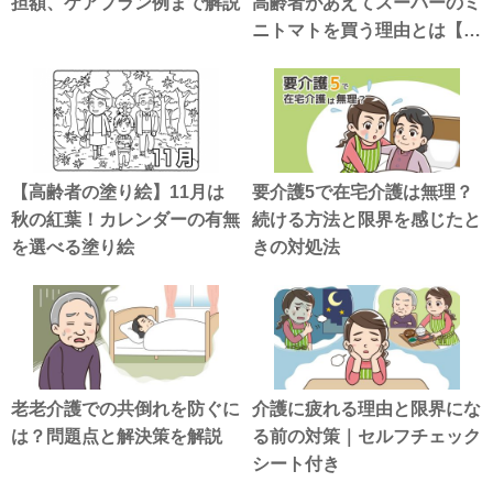
担額、ケアプラン例まで解説
高齢者があえてスーパーのミ
ニトマトを買う理由とは【介
護漫画】
【高齢者の塗り絵】11月は
要介護5で在宅介護は無理？
秋の紅葉！カレンダーの有無
続ける方法と限界を感じたと
を選べる塗り絵
きの対処法
老老介護での共倒れを防ぐに
介護に疲れる理由と限界にな
は？問題点と解決策を解説
る前の対策｜セルフチェック
シート付き