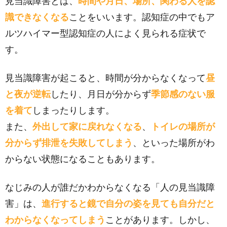
見当識障害とは、
時間や月日、場所、関わる人を認
識できなくなる
ことをいいます。認知症の中でもア
ルツハイマー型認知症の人によく見られる症状で
す。
見当識障害が起こると、時間が分からなくなって
昼
と夜が逆転
したり、月日が分からず
季節感のない服
を着て
しまったりします。
また、
外出して家に戻れなくなる
、
トイレの場所が
分からず排泄を失敗してしまう
、といった場所がわ
からない状態になることもあります。
なじみの人が誰だかわからなくなる「人の見当識障
害」は、
進行すると鏡で自分の姿を見ても自分だと
わからなくなってしまう
ことがあります。しかし、