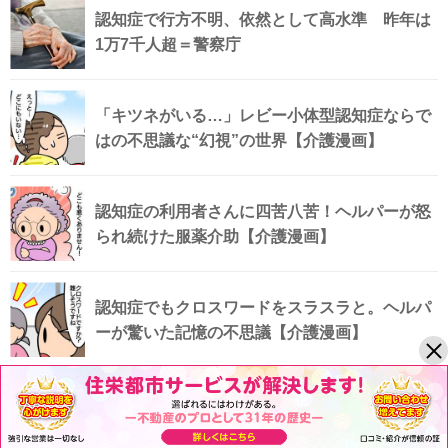
認知症で行方不明、依然として高水準 昨年は
1万7千人超＝警察庁
「キツネがいる…」レビー小体型認知症ならで
はの不思議な“幻視”の世界【介護漫画】
認知症の利用者さんに四苦八苦！ヘルパーが怒
られ続けた服薬介助【介護漫画】
認知症でもクロスワードをスラスラと。ヘルパ
ーが驚いた記憶の不思議【介護漫画】
認知症サポーターとは？5つの役割と受講する
メリット