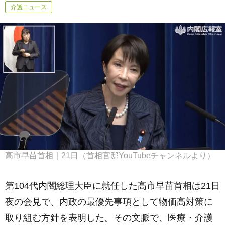
介護ニュース
高市早苗首相｜21日（首相官邸YouTubeチャンネルより）
第104代内閣総理大臣に就任した高市早苗首相は21日
夜の会見で、内政の最優先事項として物価高対策に
取り組む方針を表明した。その文脈で、医療・介護