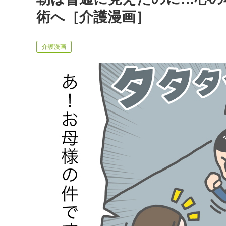
術へ［介護漫画］
介護漫画