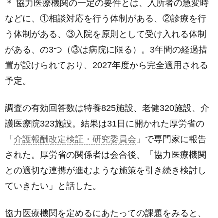
＊ 協力医療機関の一定の要件とは、入所者の急変時
などに、①相談対応を行う体制がある、②診療を行
う体制がある、③入院を原則として受け入れる体制
がある、の3つ（③は病院に限る）。3年間の経過措
置が設けられており、2027年度から完全適用される
予定。
調査の有効回答数は特養825施設、老健320施設、介
護医療院323施設。結果は31日に開かれた厚労省の
「
介護報酬改定検証・研究委員会
」で専門家に報告
された。厚労省の関係者は会合後、「協力医療機関
との適切な連携が進むような施策を引き続き検討し
ていきたい」と話した。
協力医療機関を定めるにあたっての課題をみると、