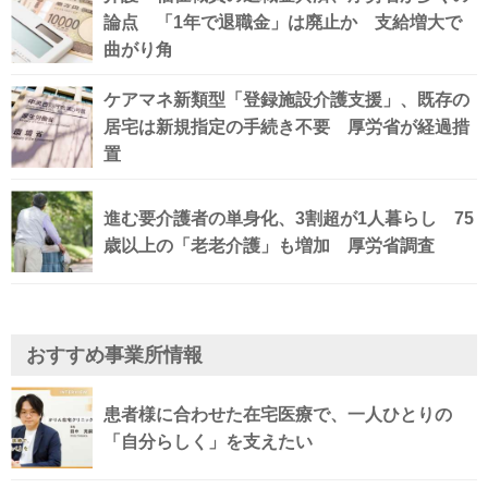
論点 「1年で退職金」は廃止か 支給増大で
曲がり角
ケアマネ新類型「登録施設介護支援」、既存の
居宅は新規指定の手続き不要 厚労省が経過措
置
進む要介護者の単身化、3割超が1人暮らし 75
歳以上の「老老介護」も増加 厚労省調査
おすすめ事業所情報
患者様に合わせた在宅医療で、一人ひとりの
「自分らしく」を支えたい